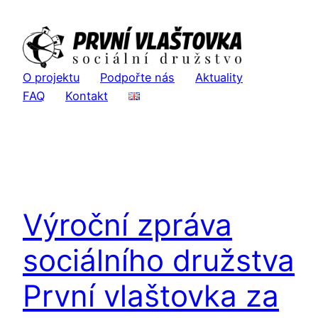
Přeskočit
na
obsah
O projektu
Podpořte nás
Aktuality
FAQ
Kontakt
Výroční zpráva
sociálního družstva
První vlaštovka za